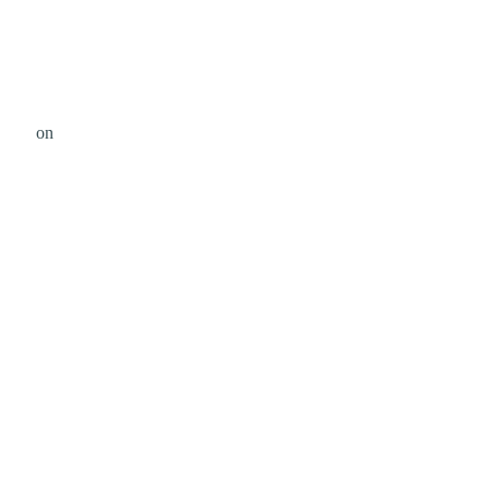
i Roy
on
Unsplash