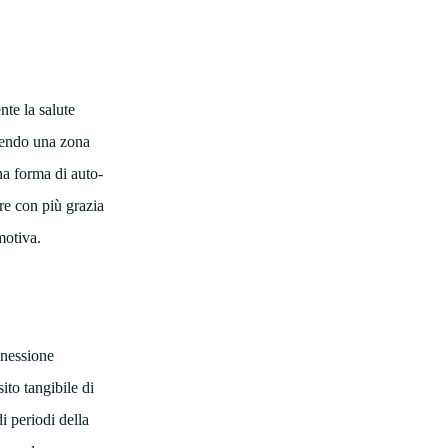
nte la salute
frendo una zona
na forma di auto-
ore con più grazia
motiva.
nnessione
ito tangibile di
i periodi della