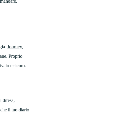
ramandare,
ogia.
Journey
,
iane. Proprio
ivato e sicuro.
i difesa,
che il tuo diario