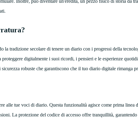
mulare. Inoltre, può diventare un'eredità, un pezzo fisico di storia da t
ati.
rratura?
do la tradizione secolare di tenere un diario con i progressi della tecnol
roteggere digitalmente i suoi ricordi, i pensieri e le esperienze quotid
 sicurezza robuste che garantiscono che il tuo diario digitale rimanga pr
e alle tue voci di diario. Questa funzionalità agisce come prima linea d
ssioni. La protezione del codice di accesso offre tranquillità, garantendo 