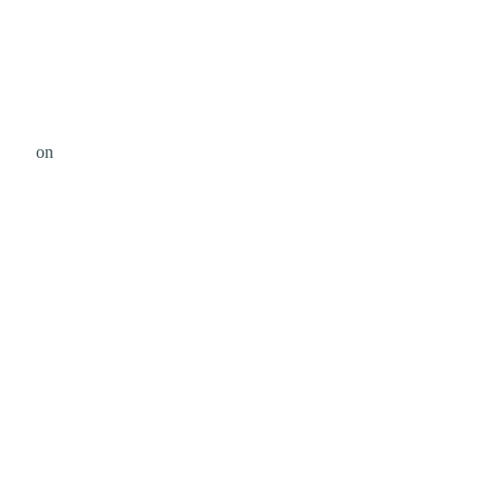
dson
on
Unsplash