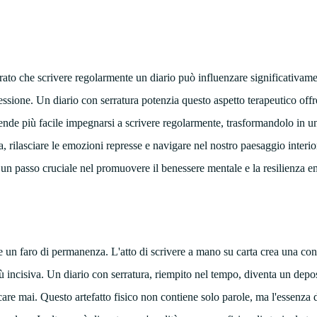
rato che scrivere regolarmente un diario può influenzare significativame
epressione. Un diario con serratura potenzia questo aspetto terapeutico of
rende più facile impegnarsi a scrivere regolarmente, trasformandolo in u
a, rilasciare le emozioni represse e navigare nel nostro paesaggio interi
 un passo cruciale nel promuovere il benessere mentale e la resilienza e
e un faro di permanenza. L'atto di scrivere a mano su carta crea una co
ù incisiva. Un diario con serratura, riempito nel tempo, diventa un depos
are mai. Questo artefatto fisico non contiene solo parole, ma l'essenza d