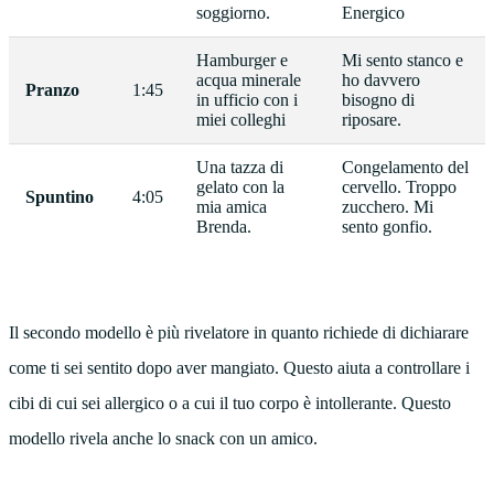
soggiorno.
Energico
Hamburger e
Mi sento stanco e
acqua minerale
ho davvero
Pranzo
1:45
in ufficio con i
bisogno di
miei colleghi
riposare.
Una tazza di
Congelamento del
gelato con la
cervello. Troppo
Spuntino
4:05
mia amica
zucchero. Mi
Brenda.
sento gonfio.
Il secondo modello è più rivelatore in quanto richiede di dichiarare
come ti sei sentito dopo aver mangiato. Questo aiuta a controllare i
cibi di cui sei allergico o a cui il tuo corpo è intollerante. Questo
modello rivela anche lo snack con un amico.