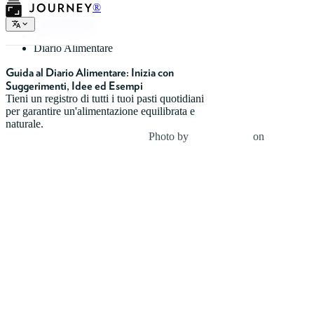
®
Tipi di Diario
Diario Alimentare
Guida al Diario Alimentare: Inizia con
Suggerimenti, Idee ed Esempi
Tieni un registro di tutti i tuoi pasti quotidiani
per garantire un'alimentazione equilibrata e
naturale.
Photo by
Louis Hansel
on
Unsplash