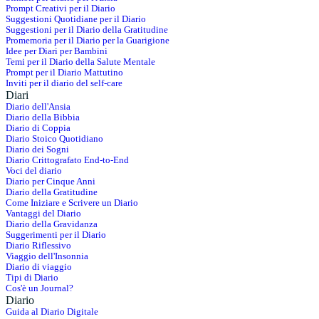
Prompt Creativi per il Diario
Suggestioni Quotidiane per il Diario
Suggestioni per il Diario della Gratitudine
Promemoria per il Diario per la Guarigione
Idee per Diari per Bambini
Temi per il Diario della Salute Mentale
Prompt per il Diario Mattutino
Inviti per il diario del self-care
Diari
Diario dell'Ansia
Diario della Bibbia
Diario di Coppia
Diario Stoico Quotidiano
Diario dei Sogni
Diario Crittografato End-to-End
Voci del diario
Diario per Cinque Anni
Diario della Gratitudine
Come Iniziare e Scrivere un Diario
Vantaggi del Diario
Diario della Gravidanza
Suggerimenti per il Diario
Diario Riflessivo
Viaggio dell'Insonnia
Diario di viaggio
Tipi di Diario
Cos'è un Journal?
Diario
Guida al Diario Digitale