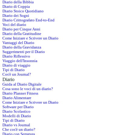
Diario della Bibbia
Diario di Coppia
Diario Stoico Quotidiano
Diario dei Sogni
Diario Crittografato End-to-End
Voci del diario
Diario per Cinque Anni
Diario della Gratitudine
Come Iniziare e Scrivere un Diario
Vantaggi del Diario
Diario della Gravidanza
Suggerimenti per il Diario
Diario Riflessivo
Viaggio dell'Insonnia
Diario di viaggio
Tipi di Diario
Cos'è un Journal?
Diario
Guida al Diario Digitale
Cosa sono le voci di un diario?
Diario Planner Fitness
Diario Alimentare
Come Iniziare e Scrivere un Diario
Software per Diario
Diario Scolastico
Modelli di Diario
Tipi di Diario
Diario vs Journal
Che cos'è un diario?
Diario con Serratura