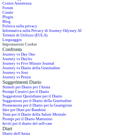
Centro Assistenza
Forum
Curate
Plugin
Blog
Politica sulla privacy
Informativa sulla Privacy di Journey Odyssey AI
Termini di Utilizzo (EULA)
Linguaggio
Impostazioni Cookie
Confronta
Journey vs Day One
Journey vs Daylio
Journey vs Five Minute Journal
Journey vs Diario della Gratitudine
Journey vs Jour
Journey vs Penzu
Suggerimenti Diario
Stimoli per Diario per l'Ansia
Prompt Creativi per il Diario
Suggestioni Quotidiane per il Diario
Suggestioni per il Diario della Gratitudine
Promemoria per il Diario per la Guarigione
Idee per Diari per Bambini
Temi per il Diario della Salute Mentale
Prompt per il Diario Mattutino
Inviti per il diario del self-care
Diari
Diario dell'Ansia