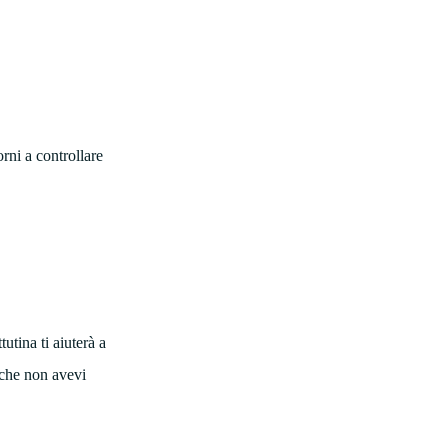
orni a controllare
utina ti aiuterà a
 che non avevi