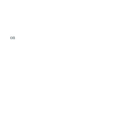
avery
on
Unsplash