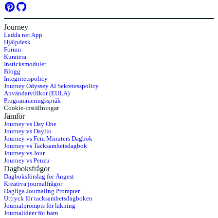
Journey
Ladda ner App
Hjälpdesk
Forum
Kuratera
Insticksmoduler
Blogg
Integritetspolicy
Journey Odyssey AI Sekretesspolicy
Användarvillkor (EULA)
Programmeringsspråk
Cookie-inställningar
Jämför
Journey vs Day One
Journey vs Daylio
Journey vs Fem Minuters Dagbok
Journey vs Tacksamhetsdagbok
Journey vs Jour
Journey vs Penzu
Dagboksfrågor
Dagboksförslag för Ångest
Kreativa journalfrågor
Dagliga Journaling Prompter
Uttryck för tacksamhetsdagboken
Journalprompts för läkning
Journalidéer för barn