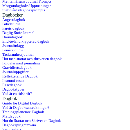
Mentalhälsans Journal Prompts
Morgondagboks Uppmaningar
Självvårdsdagboksprompts
Dagböcker
Ångestdagbok
Bibelstudie
Parets dagbok
Daglig Stoic Journal
Drömdagbok
End-to-End krypterad dagbok
Journalinlägg
Femårsjournal
Tacksamhetsjournal
Hur man startar och skriver en dagbok
Fördelar med journaling
Graviditetsdagbok
Journaluppgifter
Reflekterande Dagbok
Insomni-resan
Resedagbok
Dagbokstyper
Vad är en tidskrift?
Dagbok
Guide för Digital Dagbok
Vad är Dagboksanteckningar?
Träningsplanerare Dagbok
Matdagbok
Hur du Startar och Skriver en Dagbok
Dagboksprogramvara
Skoldagbok