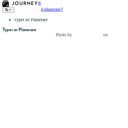
®
Vad är en digital planerare?
Typer av Planerare
Typer av Planerare
Photo by
Renáta-Adrienn
on
Unsplash