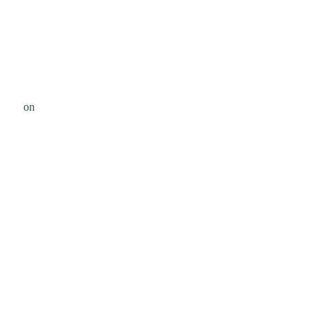
dente
on
Unsplash