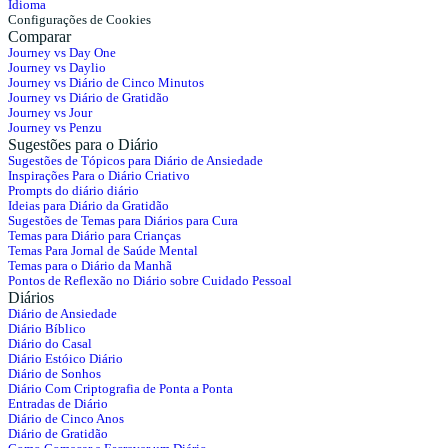
Idioma
Configurações de Cookies
Comparar
Journey vs Day One
Journey vs Daylio
Journey vs Diário de Cinco Minutos
Journey vs Diário de Gratidão
Journey vs Jour
Journey vs Penzu
Sugestões para o Diário
Sugestões de Tópicos para Diário de Ansiedade
Inspirações Para o Diário Criativo
Prompts do diário diário
Ideias para Diário da Gratidão
Sugestões de Temas para Diários para Cura
Temas para Diário para Crianças
Temas Para Jornal de Saúde Mental
Temas para o Diário da Manhã
Pontos de Reflexão no Diário sobre Cuidado Pessoal
Diários
Diário de Ansiedade
Diário Bíblico
Diário do Casal
Diário Estóico Diário
Diário de Sonhos
Diário Com Criptografia de Ponta a Ponta
Entradas de Diário
Diário de Cinco Anos
Diário de Gratidão