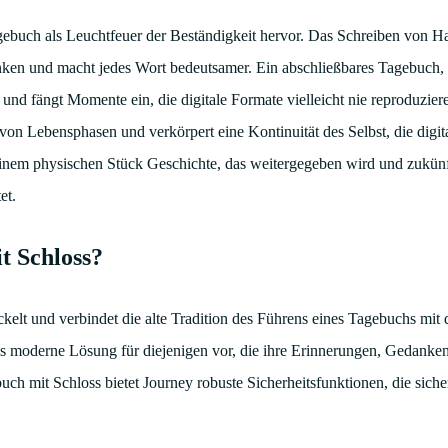
agebuch als Leuchtfeuer der Beständigkeit hervor. Das Schreiben von H
nken und macht jedes Wort bedeutsamer. Ein abschließbares Tagebuch, 
 und fängt Momente ein, die digitale Formate vielleicht nie reproduzie
von Lebensphasen und verkörpert eine Kontinuität des Selbst, die digit
inem physischen Stück Geschichte, das weitergegeben wird und zukün
et.
t Schloss?
ckelt und verbindet die alte Tradition des Führens eines Tagebuchs mit 
h als moderne Lösung für diejenigen vor, die ihre Erinnerungen, Gedanken
uch mit Schloss bietet Journey robuste Sicherheitsfunktionen, die sicher