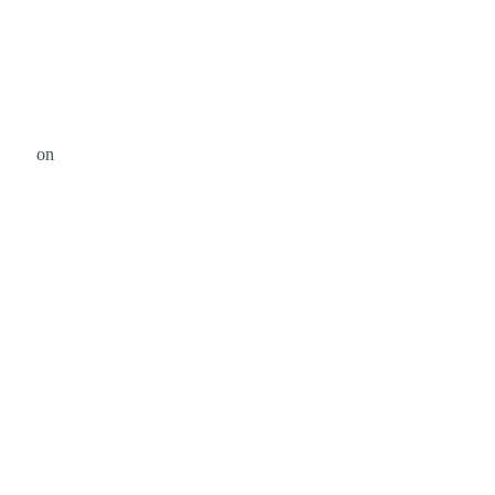
dson
on
Unsplash