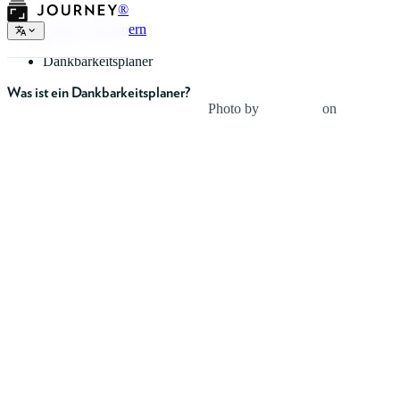
®
Arten von Planern
Dankbarkeitsplaner
Was ist ein Dankbarkeitsplaner?
Photo by
Carli Jeen
on
Unsplash