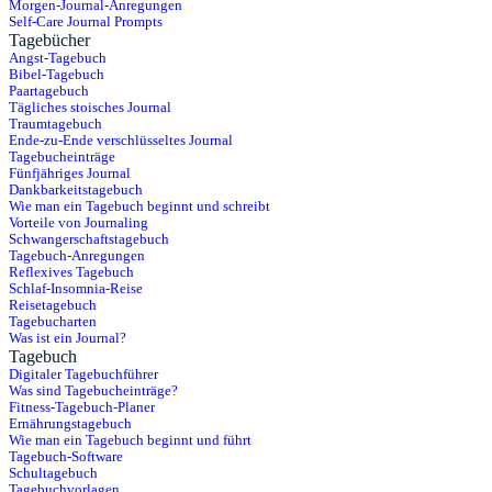
Morgen-Journal-Anregungen
Self-Care Journal Prompts
Tagebücher
Angst-Tagebuch
Bibel-Tagebuch
Paartagebuch
Tägliches stoisches Journal
Traumtagebuch
Ende-zu-Ende verschlüsseltes Journal
Tagebucheinträge
Fünfjähriges Journal
Dankbarkeitstagebuch
Wie man ein Tagebuch beginnt und schreibt
Vorteile von Journaling
Schwangerschaftstagebuch
Tagebuch-Anregungen
Reflexives Tagebuch
Schlaf-Insomnia-Reise
Reisetagebuch
Tagebucharten
Was ist ein Journal?
Tagebuch
Digitaler Tagebuchführer
Was sind Tagebucheinträge?
Fitness-Tagebuch-Planer
Ernährungstagebuch
Wie man ein Tagebuch beginnt und führt
Tagebuch-Software
Schultagebuch
Tagebuchvorlagen