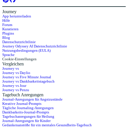
Journey
App herunterladen
Hilfe
Forum
Kuratieren
Plugins
Blog
Datenschutzrichtlinie
Journey Odyssey AI Datenschutzrichtlinie
Nutzungsbedingungen (EULA)
Sprache
Cookie-Einstellungen
Vergleichen
Journey vs
Journey vs Daylio
Journey vs Five Minute Journal
Journey vs Dankbarkeitstagebuch
Journey vs Jour
Journey vs Penzu
Tagebuch Anregungen
Journal-Anregungen für Angstzustände
Kreative Journal-Prompts
Tägliche Journaling-Anregungen
Dankbarkeits-Journal-Prompts
Tagebuchanregungen für Heilung
Journal-Anregungen für Kinder
Gedankenanstöße für ein mentales Gesundheits-Tagebuch