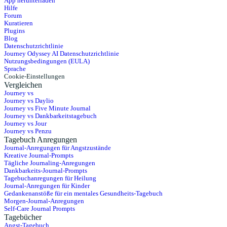
App herunterladen
Hilfe
Forum
Kuratieren
Plugins
Blog
Datenschutzrichtlinie
Journey Odyssey AI Datenschutzrichtlinie
Nutzungsbedingungen (EULA)
Sprache
Cookie-Einstellungen
Vergleichen
Journey vs
Journey vs Daylio
Journey vs Five Minute Journal
Journey vs Dankbarkeitstagebuch
Journey vs Jour
Journey vs Penzu
Tagebuch Anregungen
Journal-Anregungen für Angstzustände
Kreative Journal-Prompts
Tägliche Journaling-Anregungen
Dankbarkeits-Journal-Prompts
Tagebuchanregungen für Heilung
Journal-Anregungen für Kinder
Gedankenanstöße für ein mentales Gesundheits-Tagebuch
Morgen-Journal-Anregungen
Self-Care Journal Prompts
Tagebücher
Angst-Tagebuch