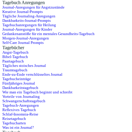
Tagebuch Anregungen
Journal-Anregungen für Angstzustände
Kreative Journal-Prompts
Tägliche Journaling-Anregungen
Dankbarkeits-Journal-Prompts
Tagebuchanregungen für Heilung
Journal-Anregungen für Kinder
Gedankenanstöße für ein mentales Gesundheits-Tagebuch
Morgen-Journal-Anregungen
Self-Care Journal Prompts
Tagebücher
Angst-Tagebuch
Bibel-Tagebuch
Paartagebuch
Tägliches stoisches Journal
Traumtagebuch
Ende-zu-Ende verschlüsseltes Journal
Tagebucheinträge
Fünfjähriges Journal
Dankbarkeitstagebuch
Wie man ein Tagebuch beginnt und schreibt
Vorteile von Journaling
Schwangerschaftstagebuch
Tagebuch-Anregungen
Reflexives Tagebuch
Schlaf-Insomnia-Reise
Reisetagebuch
Tagebucharten
Was ist ein Journal?