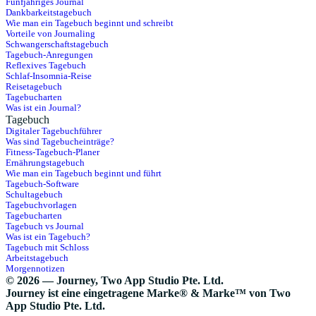
Fünfjähriges Journal
Dankbarkeitstagebuch
Wie man ein Tagebuch beginnt und schreibt
Vorteile von Journaling
Schwangerschaftstagebuch
Tagebuch-Anregungen
Reflexives Tagebuch
Schlaf-Insomnia-Reise
Reisetagebuch
Tagebucharten
Was ist ein Journal?
Tagebuch
Digitaler Tagebuchführer
Was sind Tagebucheinträge?
Fitness-Tagebuch-Planer
Ernährungstagebuch
Wie man ein Tagebuch beginnt und führt
Tagebuch-Software
Schultagebuch
Tagebuchvorlagen
Tagebucharten
Tagebuch vs Journal
Was ist ein Tagebuch?
Tagebuch mit Schloss
Arbeitstagebuch
Morgennotizen
© 2026 — Journey, Two App Studio Pte. Ltd.
Journey ist eine eingetragene Marke® & Marke™ von Two
App Studio Pte. Ltd.