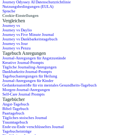
Journey Odyssey AI Datenschutzrichtlinie
Nutzungsbedingungen (EULA)
Sprache
Cookie-Einstellungen
Vergleichen
Journey vs
Journey vs Daylio
Journey vs Five Minute Journal
Journey vs Dankbarkeitstagebuch
Journey vs Jour
Journey vs Penzu
Tagebuch Anregungen
Journal-Anregungen für Angstzustände
Kreative Journal-Prompts
Tägliche Journaling-Anregungen
Dankbarkeits-Journal-Prompts
Tagebuchanregungen für Heilung
Journal-Anregungen für Kinder
Gedankenanstöße für ein mentales Gesundheits-Tagebuch
Morgen-Journal-Anregungen
Self-Care Journal Prompts
Tagebücher
Angst-Tagebuch
Bibel-Tagebuch
Paartagebuch
Tägliches stoisches Journal
Traumtagebuch
Ende-zu-Ende verschlüsseltes Journal
Tagebucheinträge