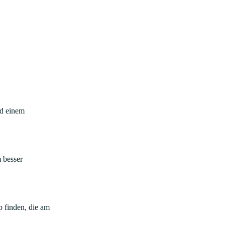
nd einem
m besser
p finden, die am