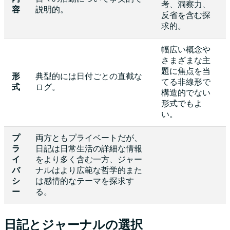
考、洞察力、
容
説明的。
反省を含む探
求的。
幅広い概念や
さまざまな主
題に焦点を当
形
典型的には日付ごとの直截な
てる非線形で
式
ログ。
構造的でない
形式でもよ
い。
プ
両方ともプライベートだが、
ラ
日記は日常生活の詳細な情報
イ
をより多く含む一方、ジャー
バ
ナルはより広範な哲学的また
シ
は感情的なテーマを探求す
ー
る。
日記とジャーナルの選択