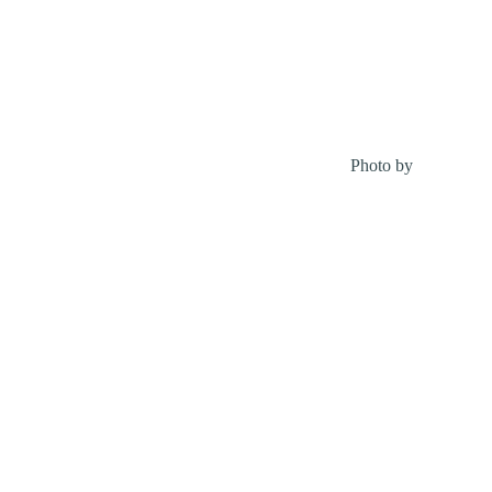
Photo by
Debby Hu