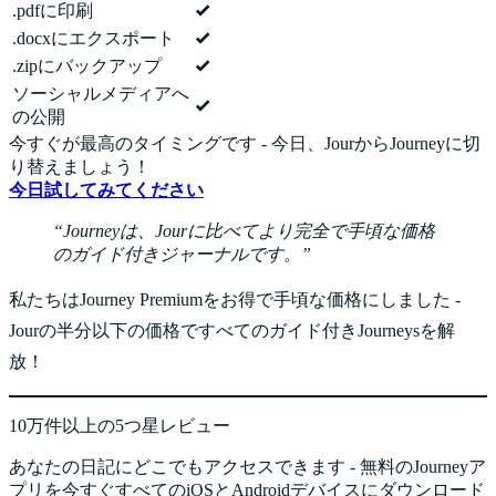
.pdfに印刷
.docxにエクスポート
.zipにバックアップ
ソーシャルメディアへ
の公開
今すぐが最高のタイミングです - 今日、JourからJourneyに切
り替えましょう！
今日試してみてください
Journeyは、Jourに比べてより完全で手頃な価格
のガイド付きジャーナルです。
私たちはJourney Premiumをお得で手頃な価格にしました -
Jourの半分以下の価格ですべてのガイド付きJourneysを解
放！
10万件以上の5つ星レビュー
あなたの日記にどこでもアクセスできます - 無料のJourneyア
プリを今すぐすべてのiOSとAndroidデバイスにダウンロード