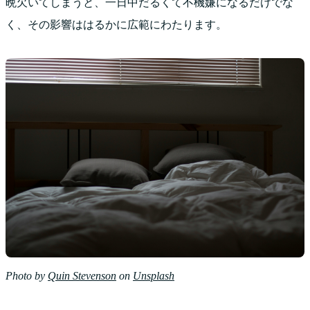
晩欠いてしまうと、一日中だるくて不機嫌になるだけでな
く、その影響ははるかに広範にわたります。
Photo by
Quin Stevenson
on
Unsplash