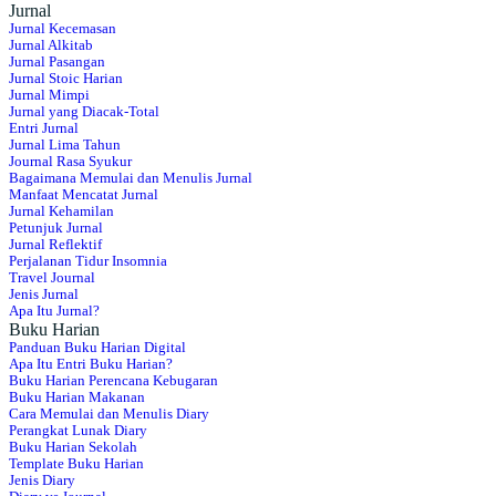
Jurnal
Jurnal Kecemasan
Jurnal Alkitab
Jurnal Pasangan
Jurnal Stoic Harian
Jurnal Mimpi
Jurnal yang Diacak-Total
Entri Jurnal
Jurnal Lima Tahun
Journal Rasa Syukur
Bagaimana Memulai dan Menulis Jurnal
Manfaat Mencatat Jurnal
Jurnal Kehamilan
Petunjuk Jurnal
Jurnal Reflektif
Perjalanan Tidur Insomnia
Travel Journal
Jenis Jurnal
Apa Itu Jurnal?
Buku Harian
Panduan Buku Harian Digital
Apa Itu Entri Buku Harian?
Buku Harian Perencana Kebugaran
Buku Harian Makanan
Cara Memulai dan Menulis Diary
Perangkat Lunak Diary
Buku Harian Sekolah
Template Buku Harian
Jenis Diary