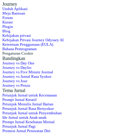
Journey
Unduh Aplikasi
Meja Bantuan
Forum
Kurasi
Plugin
Blog
Kebijakan privasi
Kebijakan Privasi Journey Odyssey AI
Ketentuan Penggunaan (EULA)
Bahasa Pemrograman
Pengaturan Cookie
Bandingkan
Journey vs Day One
Journey vs Daylio
Journey vs Five Minute Journal
Journey vs Jurnal Rasa Syukur
Journey vs Jour
Journey vs Penzu
Tema Jurnal
Petunjuk Jurnal untuk Kecemasan
Prompt Jurnal Kreatif
Petunjuk Menulis Jurnal Harian
Petunjuk Jurnal Rasa Bersyukur
Petunjuk Jurnal untuk Penyembuhan
Ide Jurnal untuk Anak-anak
Prompt Jurnal Kesehatan Mental
Petunjuk Jurnal Pagi
Promosi Jurnal Perawatan Diri