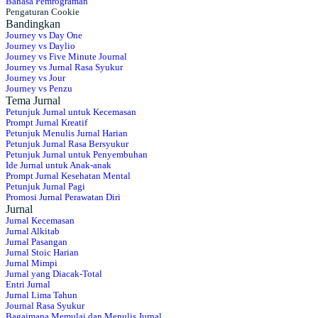
Bahasa Pemrograman
Pengaturan Cookie
Bandingkan
Journey vs Day One
Journey vs Daylio
Journey vs Five Minute Journal
Journey vs Jurnal Rasa Syukur
Journey vs Jour
Journey vs Penzu
Tema Jurnal
Petunjuk Jurnal untuk Kecemasan
Prompt Jurnal Kreatif
Petunjuk Menulis Jurnal Harian
Petunjuk Jurnal Rasa Bersyukur
Petunjuk Jurnal untuk Penyembuhan
Ide Jurnal untuk Anak-anak
Prompt Jurnal Kesehatan Mental
Petunjuk Jurnal Pagi
Promosi Jurnal Perawatan Diri
Jurnal
Jurnal Kecemasan
Jurnal Alkitab
Jurnal Pasangan
Jurnal Stoic Harian
Jurnal Mimpi
Jurnal yang Diacak-Total
Entri Jurnal
Jurnal Lima Tahun
Journal Rasa Syukur
Bagaimana Memulai dan Menulis Jurnal