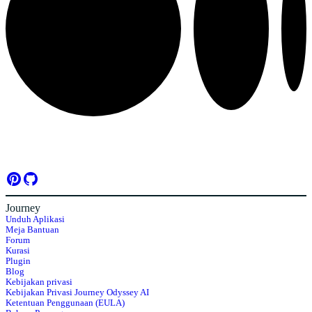
Journey
Unduh Aplikasi
Meja Bantuan
Forum
Kurasi
Plugin
Blog
Kebijakan privasi
Kebijakan Privasi Journey Odyssey AI
Ketentuan Penggunaan (EULA)