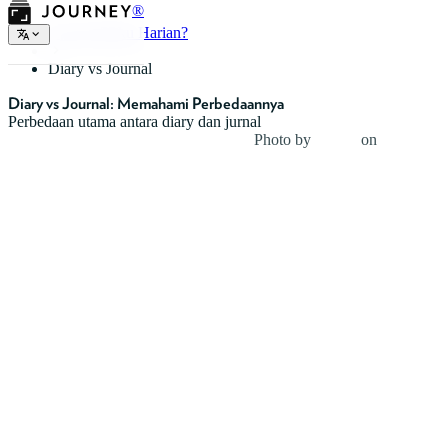
®
Apa itu Buku Harian?
Diary vs Journal
Diary vs Journal: Memahami Perbedaannya
Perbedaan utama antara diary dan jurnal
Photo by
lilartsy
on
Unsplash