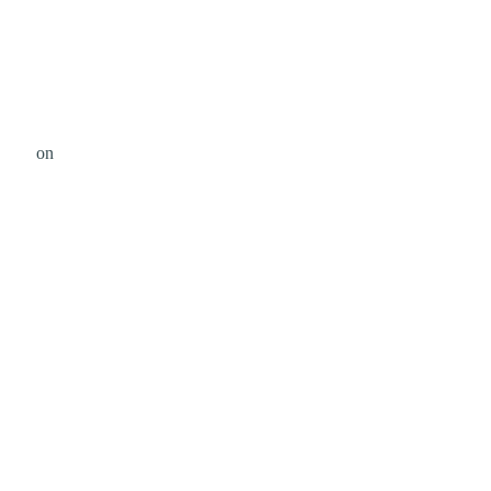
jevic
on
Unsplash