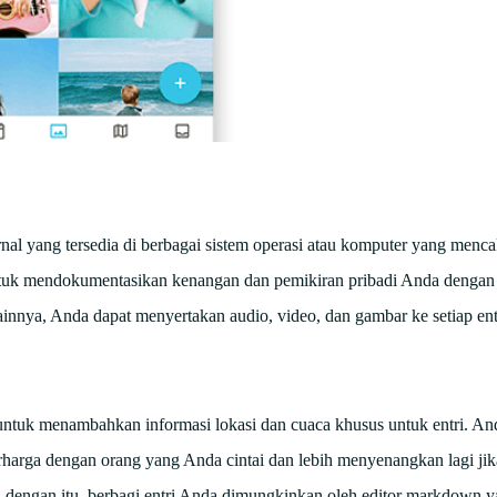
urnal yang tersedia di berbagai sistem operasi atau komputer yang menc
uk mendokumentasikan kenangan dan pemikiran pribadi Anda dengan a
 lainnya, Anda dapat menyertakan audio, video, dan gambar ke setiap entr
 untuk menambahkan informasi lokasi dan cuaca khusus untuk entri. An
harga dengan orang yang Anda cintai dan lebih menyenangkan lagi jik
 dengan itu, berbagi entri Anda dimungkinkan oleh editor markdown ya