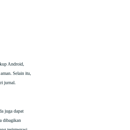
akup Android,
man. Selain itu,
i jurnal.
da juga dapat
a dibagikan
ng terintegrasi