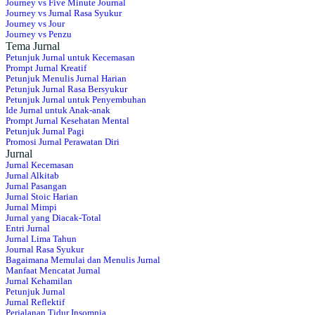
Journey vs Five Minute Journal
Journey vs Jurnal Rasa Syukur
Journey vs Jour
Journey vs Penzu
Tema Jurnal
Petunjuk Jurnal untuk Kecemasan
Prompt Jurnal Kreatif
Petunjuk Menulis Jurnal Harian
Petunjuk Jurnal Rasa Bersyukur
Petunjuk Jurnal untuk Penyembuhan
Ide Jurnal untuk Anak-anak
Prompt Jurnal Kesehatan Mental
Petunjuk Jurnal Pagi
Promosi Jurnal Perawatan Diri
Jurnal
Jurnal Kecemasan
Jurnal Alkitab
Jurnal Pasangan
Jurnal Stoic Harian
Jurnal Mimpi
Jurnal yang Diacak-Total
Entri Jurnal
Jurnal Lima Tahun
Journal Rasa Syukur
Bagaimana Memulai dan Menulis Jurnal
Manfaat Mencatat Jurnal
Jurnal Kehamilan
Petunjuk Jurnal
Jurnal Reflektif
Perjalanan Tidur Insomnia