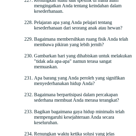
Renungkan suatu saat spesifik di mana alam
mengingatkan Anda tentang keindahan dalam
kesederhanaan.
Pelajaran apa yang Anda pelajari tentang
kesederhanaan dari seorang anak atau hewan?
Bagaimana membersihkan ruang fisik Anda telah
membawa pikiran yang lebih jernih?
Gambarkan hari yang dihabiskan untuk melakukan
"tidak ada apa-apa" namun terasa sangat
memuaskan.
Apa barang yang Anda peroleh yang signifikan
menyederhanakan hidup Anda?
Bagaimana berpartisipasi dalam percakapan
sederhana membuat Anda merasa terangkat?
Bagikan bagaimana gaya hidup minimalis telah
mempengaruhi kesejahteraan Anda secara
keseluruhan.
Renungkan waktu ketika solusi yang jelas