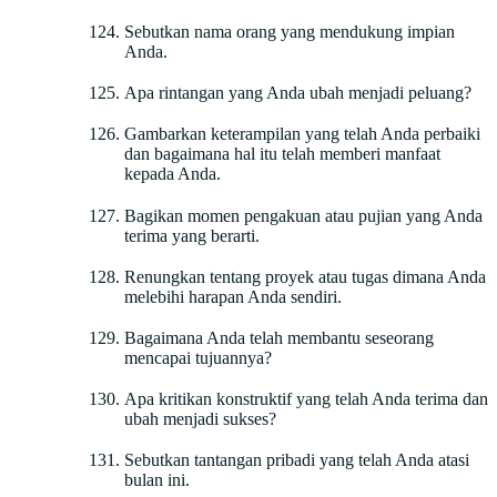
Sebutkan nama orang yang mendukung impian
Anda.
Apa rintangan yang Anda ubah menjadi peluang?
Gambarkan keterampilan yang telah Anda perbaiki
dan bagaimana hal itu telah memberi manfaat
kepada Anda.
Bagikan momen pengakuan atau pujian yang Anda
terima yang berarti.
Renungkan tentang proyek atau tugas dimana Anda
melebihi harapan Anda sendiri.
Bagaimana Anda telah membantu seseorang
mencapai tujuannya?
Apa kritikan konstruktif yang telah Anda terima dan
ubah menjadi sukses?
Sebutkan tantangan pribadi yang telah Anda atasi
bulan ini.