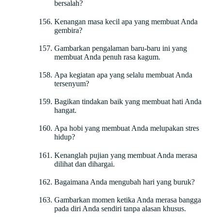
bersalah?
Kenangan masa kecil apa yang membuat Anda
gembira?
Gambarkan pengalaman baru-baru ini yang
membuat Anda penuh rasa kagum.
Apa kegiatan apa yang selalu membuat Anda
tersenyum?
Bagikan tindakan baik yang membuat hati Anda
hangat.
Apa hobi yang membuat Anda melupakan stres
hidup?
Kenanglah pujian yang membuat Anda merasa
dilihat dan dihargai.
Bagaimana Anda mengubah hari yang buruk?
Gambarkan momen ketika Anda merasa bangga
pada diri Anda sendiri tanpa alasan khusus.