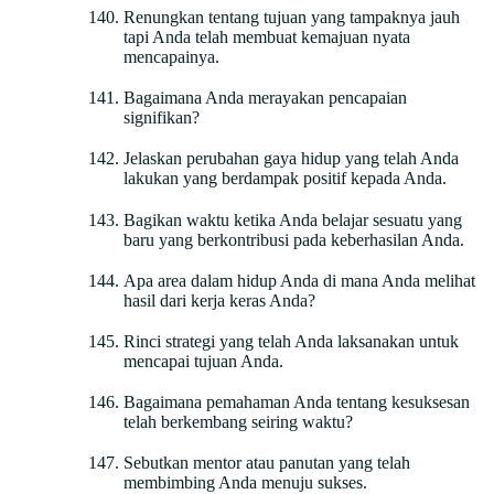
Renungkan tentang tujuan yang tampaknya jauh
tapi Anda telah membuat kemajuan nyata
mencapainya.
Bagaimana Anda merayakan pencapaian
signifikan?
Jelaskan perubahan gaya hidup yang telah Anda
lakukan yang berdampak positif kepada Anda.
Bagikan waktu ketika Anda belajar sesuatu yang
baru yang berkontribusi pada keberhasilan Anda.
Apa area dalam hidup Anda di mana Anda melihat
hasil dari kerja keras Anda?
Rinci strategi yang telah Anda laksanakan untuk
mencapai tujuan Anda.
Bagaimana pemahaman Anda tentang kesuksesan
telah berkembang seiring waktu?
Sebutkan mentor atau panutan yang telah
membimbing Anda menuju sukses.