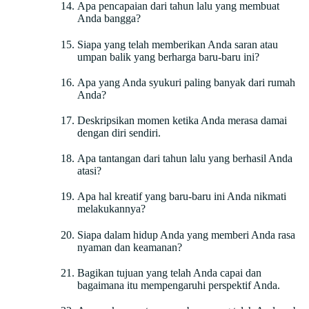
Apa pencapaian dari tahun lalu yang membuat
Anda bangga?
Siapa yang telah memberikan Anda saran atau
umpan balik yang berharga baru-baru ini?
Apa yang Anda syukuri paling banyak dari rumah
Anda?
Deskripsikan momen ketika Anda merasa damai
dengan diri sendiri.
Apa tantangan dari tahun lalu yang berhasil Anda
atasi?
Apa hal kreatif yang baru-baru ini Anda nikmati
melakukannya?
Siapa dalam hidup Anda yang memberi Anda rasa
nyaman dan keamanan?
Bagikan tujuan yang telah Anda capai dan
bagaimana itu mempengaruhi perspektif Anda.