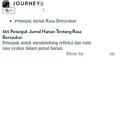
®
Petunjuk Jurnal
Petunjuk Jurnal Rasa Bersyukur
365 Petunjuk Jurnal Harian Tentang Rasa
Bersyukur
Petunjuk untuk membimbing refleksi dan entri
rasa syukur dalam jurnal harian.
Photo by
Jesse Dodds
on
Unsplash