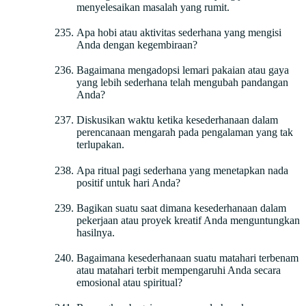
menyelesaikan masalah yang rumit.
Apa hobi atau aktivitas sederhana yang mengisi
Anda dengan kegembiraan?
Bagaimana mengadopsi lemari pakaian atau gaya
yang lebih sederhana telah mengubah pandangan
Anda?
Diskusikan waktu ketika kesederhanaan dalam
perencanaan mengarah pada pengalaman yang tak
terlupakan.
Apa ritual pagi sederhana yang menetapkan nada
positif untuk hari Anda?
Bagikan suatu saat dimana kesederhanaan dalam
pekerjaan atau proyek kreatif Anda menguntungkan
hasilnya.
Bagaimana kesederhanaan suatu matahari terbenam
atau matahari terbit mempengaruhi Anda secara
emosional atau spiritual?