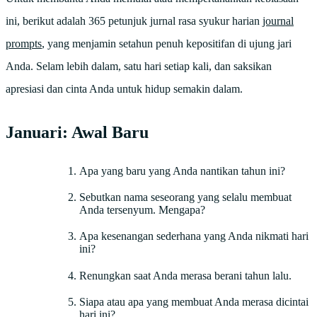
ini, berikut adalah 365 petunjuk jurnal rasa syukur harian
journal
prompts
, yang menjamin setahun penuh kepositifan di ujung jari
Anda. Selam lebih dalam, satu hari setiap kali, dan saksikan
apresiasi dan cinta Anda untuk hidup semakin dalam.
Januari: Awal Baru
Apa yang baru yang Anda nantikan tahun ini?
Sebutkan nama seseorang yang selalu membuat
Anda tersenyum. Mengapa?
Apa kesenangan sederhana yang Anda nikmati hari
ini?
Renungkan saat Anda merasa berani tahun lalu.
Siapa atau apa yang membuat Anda merasa dicintai
hari ini?