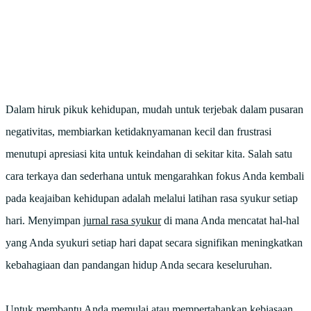
Dalam hiruk pikuk kehidupan, mudah untuk terjebak dalam pusaran
negativitas, membiarkan ketidaknyamanan kecil dan frustrasi
menutupi apresiasi kita untuk keindahan di sekitar kita. Salah satu
cara terkaya dan sederhana untuk mengarahkan fokus Anda kembali
pada keajaiban kehidupan adalah melalui latihan rasa syukur setiap
hari. Menyimpan
jurnal rasa syukur
di mana Anda mencatat hal-hal
yang Anda syukuri setiap hari dapat secara signifikan meningkatkan
kebahagiaan dan pandangan hidup Anda secara keseluruhan.
Untuk membantu Anda memulai atau mempertahankan kebiasaan