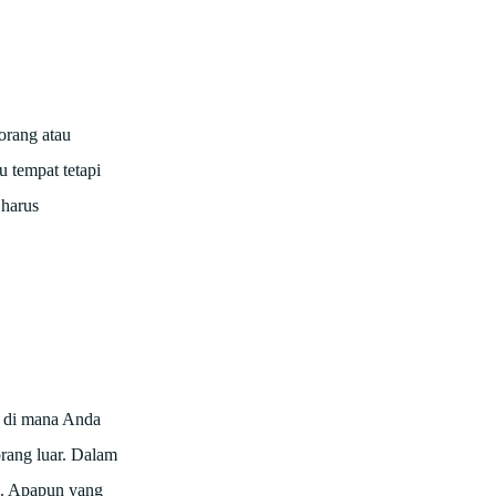
orang atau
 tempat tetapi
 harus
 di mana Anda
 orang luar. Dalam
gi. Apapun yang