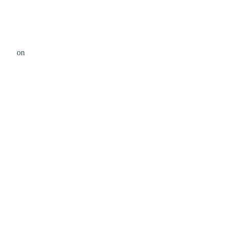
liams
on
Unsplash