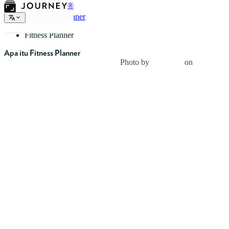
®
Jenis-Jenis Planner
Fitness Planner
Apa itu Fitness Planner
Photo by
Tyler Nix
on
Unsplash