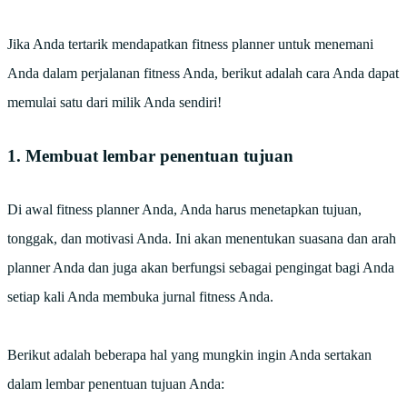
Jika Anda tertarik mendapatkan fitness planner untuk menemani
Anda dalam perjalanan fitness Anda, berikut adalah cara Anda dapat
memulai satu dari milik Anda sendiri!
1. Membuat lembar penentuan tujuan
Di awal fitness planner Anda, Anda harus menetapkan tujuan,
tonggak, dan motivasi Anda. Ini akan menentukan suasana dan arah
planner Anda dan juga akan berfungsi sebagai pengingat bagi Anda
setiap kali Anda membuka jurnal fitness Anda.
Berikut adalah beberapa hal yang mungkin ingin Anda sertakan
dalam lembar penentuan tujuan Anda: