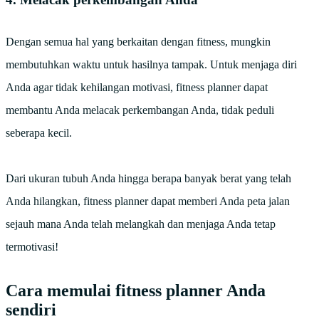
Dengan semua hal yang berkaitan dengan fitness, mungkin
membutuhkan waktu untuk hasilnya tampak. Untuk menjaga diri
Anda agar tidak kehilangan motivasi, fitness planner dapat
membantu Anda melacak perkembangan Anda, tidak peduli
seberapa kecil.
Dari ukuran tubuh Anda hingga berapa banyak berat yang telah
Anda hilangkan, fitness planner dapat memberi Anda peta jalan
sejauh mana Anda telah melangkah dan menjaga Anda tetap
termotivasi!
Cara memulai fitness planner Anda
sendiri