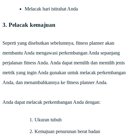
Melacak hari istirahat Anda
3. Pelacak kemajuan
Seperti yang disebutkan sebelumnya, fitness planner akan
membantu Anda mengawasi perkembangan Anda sepanjang
perjalanan fitness Anda. Anda dapat memilih dan memilih jenis
metrik yang ingin Anda gunakan untuk melacak perkembangan
Anda, dan menambahkannya ke fitness planner Anda.
Anda dapat melacak perkembangan Anda dengan:
Ukuran tubuh
Kemajuan penurunan berat badan