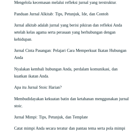
Mengelola kecemasan melalui refleksi jurnal yang terstruktur.
Panduan Jurnal Alkitab: Tips, Petunjuk, Ide, dan Contoh
Jurnal alkitab adalah jurnal yang berisi pikiran dan refleksi Anda
setelah kelas agama serta perasaan yang berhubungan dengan
kehidupan.
Jurnal Cinta Pasangan: Pelajari Cara Memperkuat Ikatan Hubungan
Anda
Nyalakan kembali hubungan Anda, perdalam komunikasi, dan
kuatkan ikatan Anda.
Apa itu Jurnal Stoic Harian?
Membudidayakan kekuatan batin dan ketahanan menggunakan jurnal
stoic.
Jurnal Mimpi: Tips, Petunjuk, dan Template
Catat mimpi Anda secara teratur dan pantau tema serta pola mimpi