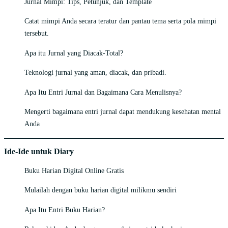
Jurnal Mimpi: Tips, Petunjuk, dan Template
Catat mimpi Anda secara teratur dan pantau tema serta pola mimpi
tersebut.
Apa itu Jurnal yang Diacak-Total?
Teknologi jurnal yang aman, diacak, dan pribadi.
Apa Itu Entri Jurnal dan Bagaimana Cara Menulisnya?
Mengerti bagaimana entri jurnal dapat mendukung kesehatan mental
Anda
Ide-Ide untuk Diary
Buku Harian Digital Online Gratis
Mulailah dengan buku harian digital milikmu sendiri
Apa Itu Entri Buku Harian?