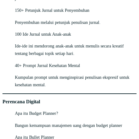
150+ Petunjuk Jurnal untuk Penyembuhan
Penyembuhan melalui petunjuk penulisan jurnal.
100 Ide Jurnal untuk Anak-anak
Ide-ide ini mendorong anak-anak untuk menulis secara kreatif
tentang berbagai topik setiap hari.
40+ Prompt Jurnal Kesehatan Mental
Kumpulan prompt untuk menginspirasi penulisan ekspresif untuk
kesehatan mental.
Perencana Digital
Apa itu Budget Planner?
Bangun kemampuan manajemen uang dengan budget planner
Apa itu Bullet Planner