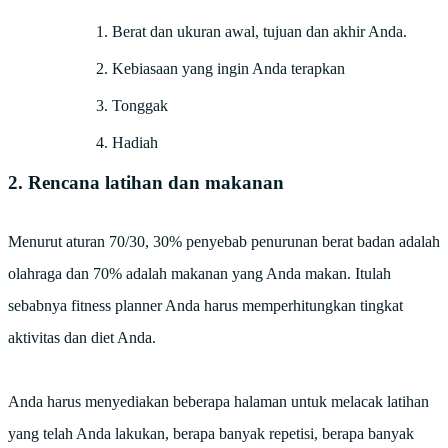
Berat dan ukuran awal, tujuan dan akhir Anda.
Kebiasaan yang ingin Anda terapkan
Tonggak
Hadiah
2. Rencana latihan dan makanan
Menurut aturan 70/30, 30% penyebab penurunan berat badan adalah
olahraga dan 70% adalah makanan yang Anda makan. Itulah
sebabnya fitness planner Anda harus memperhitungkan tingkat
aktivitas dan diet Anda.
Anda harus menyediakan beberapa halaman untuk melacak latihan
yang telah Anda lakukan, berapa banyak repetisi, berapa banyak