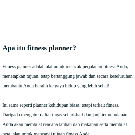
Apa itu fitness planner?
Fitness planner adalah alat untuk melacak perjalanan fitness Anda,
menetapkan tujuan, tetap bertanggung jawab dan secara keseluruhan
membantu Anda beralih ke gaya hidup yang lebih sehat!
Ini sama seperti planner kehidupan biasa, tetapi terkait fitness.
Daripada mengatur daftar tugas sehari-hari dan janji temu bulanan,
Anda akan membuat rencana latihan dan makanan serta membuat
peta jalan untuk mencapai tujuan fitness Anda.