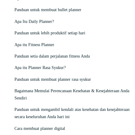
Panduan untuk membuat bullet planner
Apa Itu Daily Planner?
Panduan untuk lebih produktif setiap hari
Apa itu Fitness Planner
Panduan setia dalam perjalanan fitness Anda
Apa itu Planner Rasa Syukur?
Panduan untuk membuat planner rasa syukur
Bagaimana Memulai Perencanaan Kesehatan & Kesejahteraan Anda
Sendiri
Panduan untuk mengambil kendali atas kesehatan dan kesejahteraan
secara keseluruhan Anda hari ini
Cara membuat planner digital