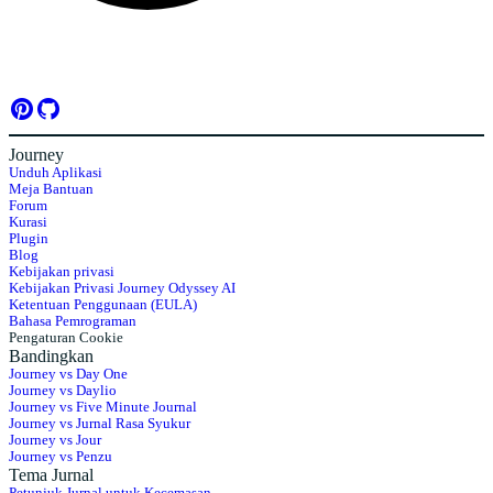
Journey
Unduh Aplikasi
Meja Bantuan
Forum
Kurasi
Plugin
Blog
Kebijakan privasi
Kebijakan Privasi Journey Odyssey AI
Ketentuan Penggunaan (EULA)
Bahasa Pemrograman
Pengaturan Cookie
Bandingkan
Journey vs Day One
Journey vs Daylio
Journey vs Five Minute Journal
Journey vs Jurnal Rasa Syukur
Journey vs Jour
Journey vs Penzu
Tema Jurnal