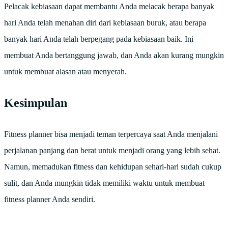
Pelacak kebiasaan dapat membantu Anda melacak berapa banyak
hari Anda telah menahan diri dari kebiasaan buruk, atau berapa
banyak hari Anda telah berpegang pada kebiasaan baik. Ini
membuat Anda bertanggung jawab, dan Anda akan kurang mungkin
untuk membuat alasan atau menyerah.
Kesimpulan
Fitness planner bisa menjadi teman terpercaya saat Anda menjalani
perjalanan panjang dan berat untuk menjadi orang yang lebih sehat.
Namun, memadukan fitness dan kehidupan sehari-hari sudah cukup
sulit, dan Anda mungkin tidak memiliki waktu untuk membuat
fitness planner Anda sendiri.