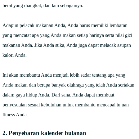
berat yang diangkat, dan lain sebagainya.
Adapun pelacak makanan Anda, Anda harus memiliki lembaran
yang mencatat apa yang Anda makan setiap harinya serta nilai gizi
makanan Anda. Jika Anda suka, Anda juga dapat melacak asupan
kalori Anda.
Ini akan membantu Anda menjadi lebih sadar tentang apa yang
Anda makan dan berapa banyak olahraga yang telah Anda sertakan
dalam gaya hidup Anda. Dari sana, Anda dapat membuat
penyesuaian sesuai kebutuhan untuk membantu mencapai tujuan
fitness Anda.
2. Penyebaran kalender bulanan