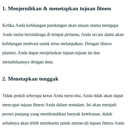
1. Menjernihkan & menetapkan tujuan fitness
Ketika Anda kehilangan pandangan akan alasan utama mengapa
Anda mulai berolahraga di tempat pertama, Anda secara alami akan
kehilangan motivasi untuk terus melanjutkan. Dengan fitness
planner, Anda dapat menjelaskan tujuan-tujuan ini dan
menuliskannya dengan tinta.
2. Menetapkan tonggak
Tidak peduli seberapa keras Anda mencoba, Anda tidak akan dapat
mencapai tujuan fitness Anda dalam semalam. Ini akan menjadi
proses panjang yang membutuhkan banyak ketekunan, itulah
sebabnya akan lebih membantu untuk memecah tujuan fitness Anda