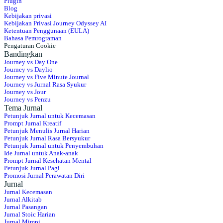
Plugin
Blog
Kebijakan privasi
Kebijakan Privasi Journey Odyssey AI
Ketentuan Penggunaan (EULA)
Bahasa Pemrograman
Pengaturan Cookie
Bandingkan
Journey vs Day One
Journey vs Daylio
Journey vs Five Minute Journal
Journey vs Jurnal Rasa Syukur
Journey vs Jour
Journey vs Penzu
Tema Jurnal
Petunjuk Jurnal untuk Kecemasan
Prompt Jurnal Kreatif
Petunjuk Menulis Jurnal Harian
Petunjuk Jurnal Rasa Bersyukur
Petunjuk Jurnal untuk Penyembuhan
Ide Jurnal untuk Anak-anak
Prompt Jurnal Kesehatan Mental
Petunjuk Jurnal Pagi
Promosi Jurnal Perawatan Diri
Jurnal
Jurnal Kecemasan
Jurnal Alkitab
Jurnal Pasangan
Jurnal Stoic Harian
Jurnal Mimpi