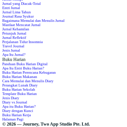
Jurnal yang Diacak-Total
Entri Jurnal
Jurnal Lima Tahun
Journal Rasa Syukur
Bagaimana Memulai dan Menulis Jurnal
Manfaat Mencatat Jurnal
Jurnal Kehamilan
Petunjuk Jurnal
Jurnal Reflektif
Perjalanan Tidur Insomnia
Travel Journal
Jenis Jurnal
Apa Itu Jurnal?
Buku Harian
Panduan Buku Harian Digital
Apa Itu Entri Buku Harian?
Buku Harian Perencana Kebugaran
Buku Harian Makanan
Cara Memulai dan Menulis Diary
Perangkat Lunak Diary
Buku Harian Sekolah
Template Buku Harian
Jenis Diary
Diary vs Journal
Apa itu Buku Harian?
Diary dengan Kunci
Buku Harian Kerja
Halaman Pagi
© 2026 — Journey, Two App Studio Pte. Ltd.