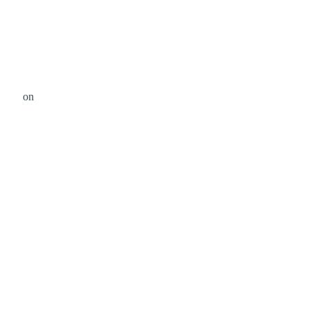
ssett
on
Unsplash