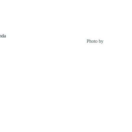
nda
Photo by
Ben Blennerha