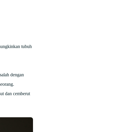
mungkinkan tubuh
asalah dengan
seorang.
sut dan cemberut