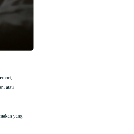
emori,
an, atau
a makan yang