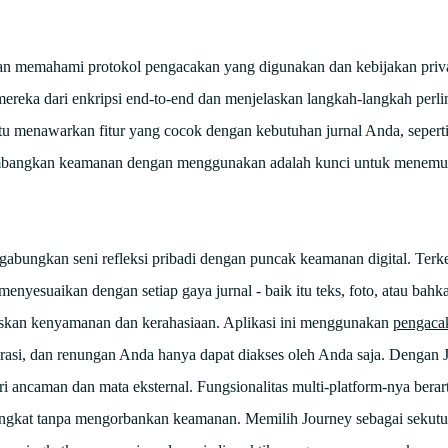
 dan memahami protokol pengacakan yang digunakan dan kebijakan priva
 mereka dari enkripsi end-to-end dan menjelaskan langkah-langkah perl
itu menawarkan fitur yang cocok dengan kebutuhan jurnal Anda, sepert
yeimbangkan keamanan dengan menggunakan adalah kunci untuk menemu
gabungkan seni refleksi pribadi dengan puncak keamanan digital. Terk
esuaikan dengan setiap gaya jurnal - baik itu teks, foto, atau bahkan
askan kenyamanan dan kerahasiaan. Aplikasi ini menggunakan
pengaca
irasi, dan renungan Anda hanya dapat diakses oleh Anda saja. Dengan J
ari ancaman dan mata eksternal. Fungsionalitas multi-platform-nya berar
angkat tanpa mengorbankan keamanan. Memilih Journey sebagai sekutu