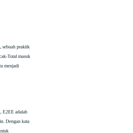
, sebuah praktik
acak-Total masuk
itu menjadi
a, E2EE adalah
ain. Dengan kata
untuk