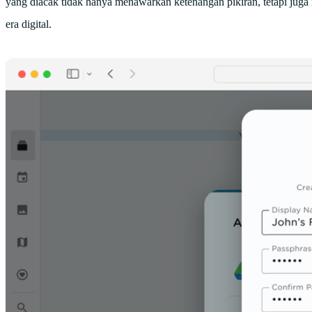
yang diacak tidak hanya menawarkan ketenangan pikiran, tetapi jug
era digital.