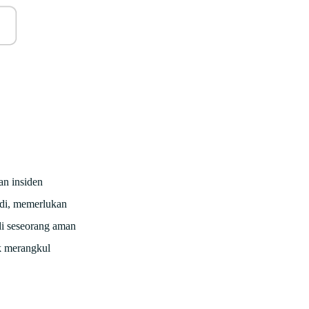
an insiden
badi, memerlukan
di seseorang aman
k merangkul