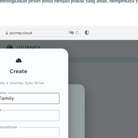
a meningkatkan proses jurnal menjadi praktik yang aman, memperkaya 