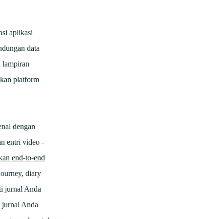
si aplikasi
indungan data
i lampiran
kan platform
enal dengan
 entri video -
kan end-to-end
ourney, diary
ti jurnal Anda
 jurnal Anda