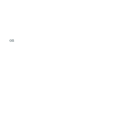
anck
on
Unsplash