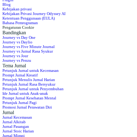
Blog
Kebijakan privasi
Kebijakan Privasi Journey Odyssey AI
Ketentuan Penggunaan (EULA)
Bahasa Pemrograman
Pengaturan Cookie
Bandingkan
Journey vs Day One
Journey vs Daylio
Journey vs Five Minute Journal
Journey vs Jurnal Rasa Syukur
Journey vs Jour
Journey vs Penzu
Tema Jurnal
Petunjuk Jurnal untuk Kecemasan
Prompt Jurnal Kreatif
Petunjuk Menulis Jurnal Harian
Petunjuk Jurnal Rasa Bersyukur
Petunjuk Jurnal untuk Penyembuhan
Ide Jurnal untuk Anak-anak
Prompt Jurnal Kesehatan Mental
Petunjuk Jurnal Pagi
Promosi Jurnal Perawatan Diri
Jurnal
Jurnal Kecemasan
Jurnal Alkitab
Jurnal Pasangan
Jurnal Stoic Harian
Jurnal Mimpi