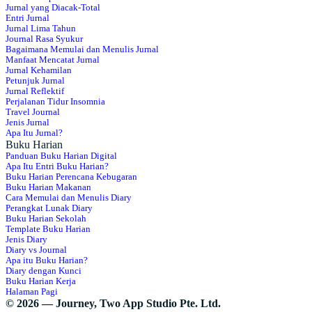
Jurnal yang Diacak-Total
Entri Jurnal
Jurnal Lima Tahun
Journal Rasa Syukur
Bagaimana Memulai dan Menulis Jurnal
Manfaat Mencatat Jurnal
Jurnal Kehamilan
Petunjuk Jurnal
Jurnal Reflektif
Perjalanan Tidur Insomnia
Travel Journal
Jenis Jurnal
Apa Itu Jurnal?
Buku Harian
Panduan Buku Harian Digital
Apa Itu Entri Buku Harian?
Buku Harian Perencana Kebugaran
Buku Harian Makanan
Cara Memulai dan Menulis Diary
Perangkat Lunak Diary
Buku Harian Sekolah
Template Buku Harian
Jenis Diary
Diary vs Journal
Apa itu Buku Harian?
Diary dengan Kunci
Buku Harian Kerja
Halaman Pagi
© 2026 — Journey, Two App Studio Pte. Ltd.