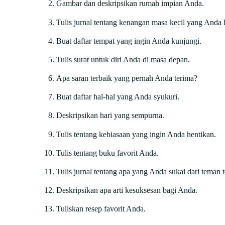
Gambar dan deskripsikan rumah impian Anda.
Tulis jurnal tentang kenangan masa kecil yang Anda 
Buat daftar tempat yang ingin Anda kunjungi.
Tulis surat untuk diri Anda di masa depan.
Apa saran terbaik yang pernah Anda terima?
Buat daftar hal-hal yang Anda syukuri.
Deskripsikan hari yang sempurna.
Tulis tentang kebiasaan yang ingin Anda hentikan.
Tulis tentang buku favorit Anda.
Tulis jurnal tentang apa yang Anda sukai dari teman 
Deskripsikan apa arti kesuksesan bagi Anda.
Tuliskan resep favorit Anda.