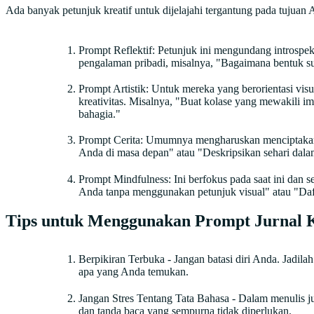
Ada banyak petunjuk kreatif untuk dijelajahi tergantung pada tujuan
Prompt Reflektif: Petunjuk ini mengundang introspe
pengalaman pribadi, misalnya, "Bagaimana bentuk s
Prompt Artistik: Untuk mereka yang berorientasi vi
kreativitas. Misalnya, "Buat kolase yang mewakili 
bahagia."
Prompt Cerita: Umumnya mengharuskan menciptakan nar
Anda di masa depan" atau "Deskripsikan sehari dala
Prompt Mindfulness: Ini berfokus pada saat ini dan 
Anda tanpa menggunakan petunjuk visual" atau "Daft
Tips untuk Menggunakan Prompt Jurnal K
Berpikiran Terbuka - Jangan batasi diri Anda. Jadila
apa yang Anda temukan.
Jangan Stres Tentang Tata Bahasa - Dalam menulis ju
dan tanda baca yang sempurna tidak diperlukan.