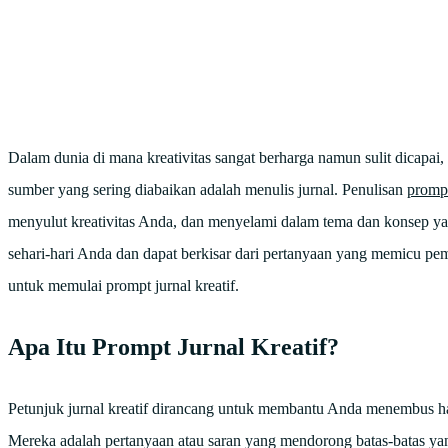
Dalam dunia di mana kreativitas sangat berharga namun sulit dicapa
sumber yang sering diabaikan adalah menulis jurnal. Penulisan
prompt
menyulut kreativitas Anda, dan menyelami dalam tema dan konsep yang
sehari-hari Anda dan dapat berkisar dari pertanyaan yang memicu pemi
untuk memulai prompt jurnal kreatif.
Apa Itu Prompt Jurnal Kreatif?
Petunjuk jurnal kreatif dirancang untuk membantu Anda menembus ham
Mereka adalah pertanyaan atau saran yang mendorong batas-batas y