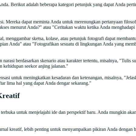
 Anda. Berikut adalah beberapa kategori petunjuk yang dapat Anda per
ksi. Mereka dapat meminta Anda untuk merenungkan pertanyaan filosof
ukses menurut Anda?" atau "Ceritakan waktu ketika Anda menghadapi
sual, menggambar sketsa, kolase, atau petunjuk fotografi dapat memba
impian Anda" atau "Fotografikan sesuatu di lingkungan Anda yang mem
asi berdasarkan skenario atau karakter tertentu, misalnya, "Tulis sur
m kehidupan seekor anjing jalanan."
sensasi untuk meningkatkan kesadaran dan ketenangan, misalnya, "Jela
ar lima hal yang dapat Anda dengar sekarang."
reatif
h terbuka untuk menjelajahi ide dan perspektif baru. Anda mungkin aka
rnal kreatif, lebih penting untuk menyampaikan pikiran Anda dengan b