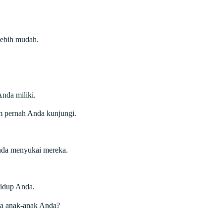
lebih mudah.
nda miliki.
um pernah Anda kunjungi.
Anda menyukai mereka.
hidup Anda.
da anak-anak Anda?