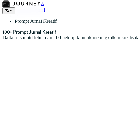
®
Petunjuk Jurnal
Prompt Jurnal Kreatif
100+ Prompt Jurnal Kreatif
Daftar inspiratif lebih dari 100 petunjuk untuk meningkatkan kreativita