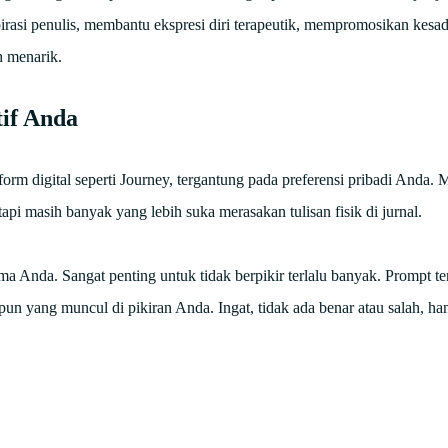
rasi penulis, membantu ekspresi diri terapeutik, mempromosikan kesad
h menarik.
if Anda
tform digital seperti Journey, tergantung pada preferensi pribadi Anda. 
i masih banyak yang lebih suka merasakan tulisan fisik di jurnal.
ma Anda. Sangat penting untuk tidak berpikir terlalu banyak. Prompt te
un yang muncul di pikiran Anda. Ingat, tidak ada benar atau salah, ha