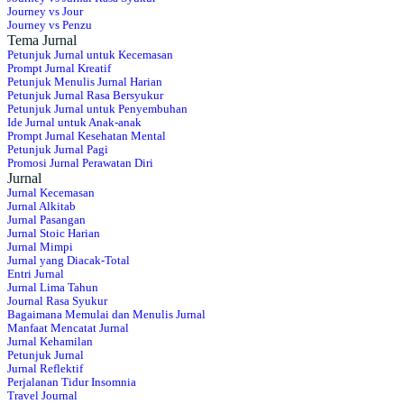
Journey vs Jour
Journey vs Penzu
Tema Jurnal
Petunjuk Jurnal untuk Kecemasan
Prompt Jurnal Kreatif
Petunjuk Menulis Jurnal Harian
Petunjuk Jurnal Rasa Bersyukur
Petunjuk Jurnal untuk Penyembuhan
Ide Jurnal untuk Anak-anak
Prompt Jurnal Kesehatan Mental
Petunjuk Jurnal Pagi
Promosi Jurnal Perawatan Diri
Jurnal
Jurnal Kecemasan
Jurnal Alkitab
Jurnal Pasangan
Jurnal Stoic Harian
Jurnal Mimpi
Jurnal yang Diacak-Total
Entri Jurnal
Jurnal Lima Tahun
Journal Rasa Syukur
Bagaimana Memulai dan Menulis Jurnal
Manfaat Mencatat Jurnal
Jurnal Kehamilan
Petunjuk Jurnal
Jurnal Reflektif
Perjalanan Tidur Insomnia
Travel Journal