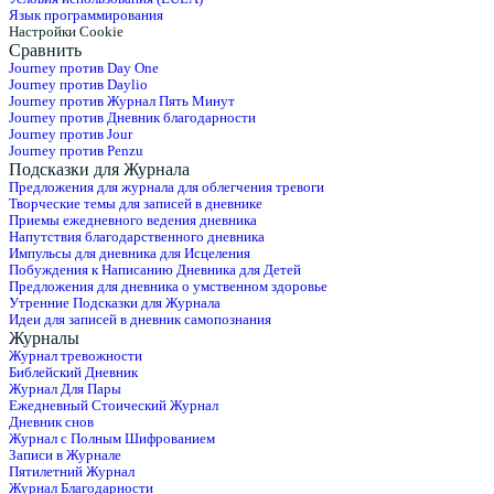
Язык программирования
Настройки Cookie
Сравнить
Journey против Day One
Journey против Daylio
Journey против Журнал Пять Минут
Journey против Дневник благодарности
Journey против Jour
Journey против Penzu
Подсказки для Журнала
Предложения для журнала для облегчения тревоги
Творческие темы для записей в дневнике
Приемы ежедневного ведения дневника
Напутствия благодарственного дневника
Импульсы для дневника для Исцеления
Побуждения к Написанию Дневника для Детей
Предложения для дневника о умственном здоровье
Утренние Подсказки для Журнала
Идеи для записей в дневник самопознания
Журналы
Журнал тревожности
Библейский Дневник
Журнал Для Пары
Ежедневный Стоический Журнал
Дневник снов
Журнал с Полным Шифрованием
Записи в Журнале
Пятилетний Журнал
Журнал Благодарности