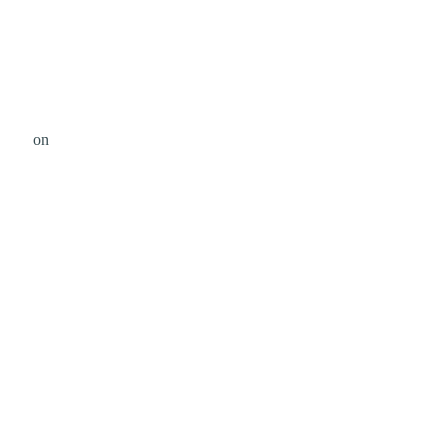
 Tran
on
Unsplash