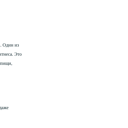
. Один из
итнеса. Это
 пищи,
даже