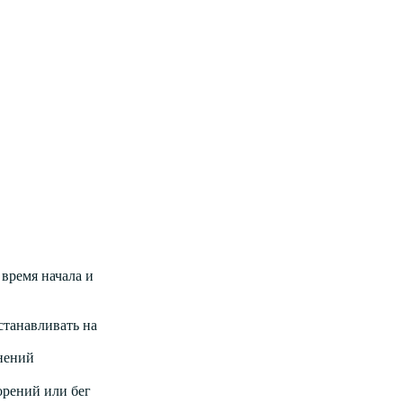
 время начала и
станавливать на
нений
орений или бег