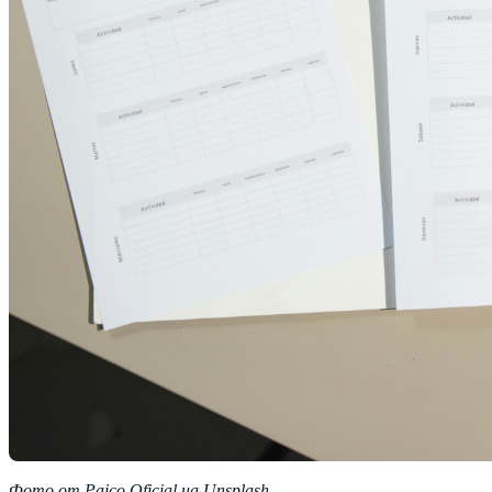
Фото от
Paico Oficial
на
Unsplash