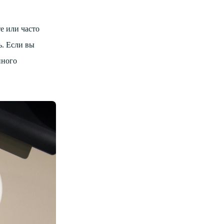
е или часто
ь. Если вы
нного