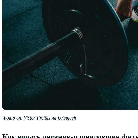
Фото от
Victor Freitas
на
Unsplash
Как начать дневник-планировщик фит