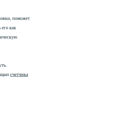
ровки, поможет
 его как
фическую
уть.
мощью
счетчика