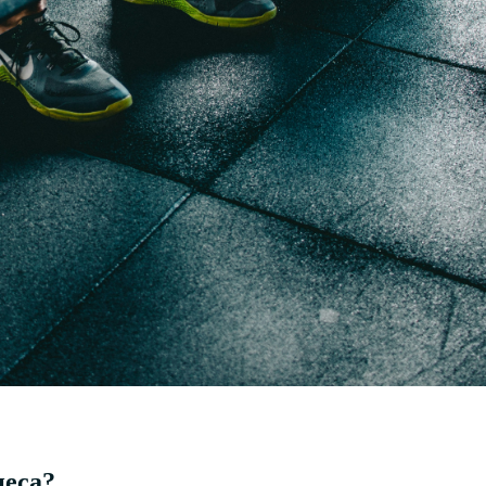
неса?