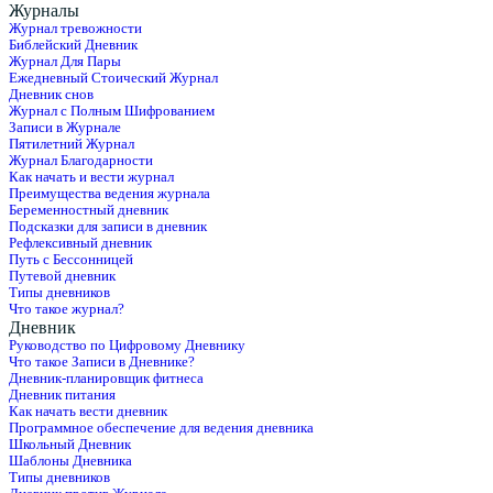
Журналы
Журнал тревожности
Библейский Дневник
Журнал Для Пары
Ежедневный Стоический Журнал
Дневник снов
Журнал с Полным Шифрованием
Записи в Журнале
Пятилетний Журнал
Журнал Благодарности
Как начать и вести журнал
Преимущества ведения журнала
Беременностный дневник
Подсказки для записи в дневник
Рефлексивный дневник
Путь с Бессонницей
Путевой дневник
Типы дневников
Что такое журнал?
Дневник
Руководство по Цифровому Дневнику
Что такое Записи в Дневнике?
Дневник-планировщик фитнеса
Дневник питания
Как начать вести дневник
Программное обеспечение для ведения дневника
Школьный Дневник
Шаблоны Дневника
Типы дневников