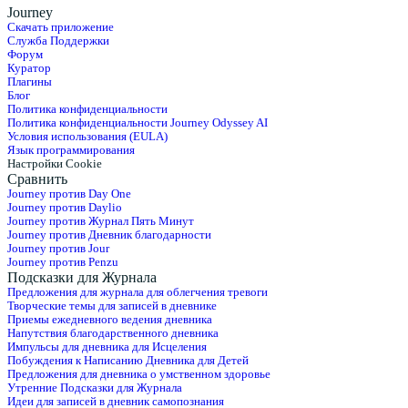
Journey
Скачать приложение
Служба Поддержки
Форум
Куратор
Плагины
Блог
Политика конфиденциальности
Политика конфиденциальности Journey Odyssey AI
Условия использования (EULA)
Язык программирования
Настройки Cookie
Сравнить
Journey против Day One
Journey против Daylio
Journey против Журнал Пять Минут
Journey против Дневник благодарности
Journey против Jour
Journey против Penzu
Подсказки для Журнала
Предложения для журнала для облегчения тревоги
Творческие темы для записей в дневнике
Приемы ежедневного ведения дневника
Напутствия благодарственного дневника
Импульсы для дневника для Исцеления
Побуждения к Написанию Дневника для Детей
Предложения для дневника о умственном здоровье
Утренние Подсказки для Журнала
Идеи для записей в дневник самопознания