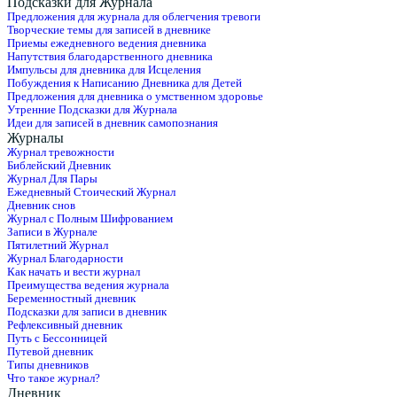
Подсказки для Журнала
Предложения для журнала для облегчения тревоги
Творческие темы для записей в дневнике
Приемы ежедневного ведения дневника
Напутствия благодарственного дневника
Импульсы для дневника для Исцеления
Побуждения к Написанию Дневника для Детей
Предложения для дневника о умственном здоровье
Утренние Подсказки для Журнала
Идеи для записей в дневник самопознания
Журналы
Журнал тревожности
Библейский Дневник
Журнал Для Пары
Ежедневный Стоический Журнал
Дневник снов
Журнал с Полным Шифрованием
Записи в Журнале
Пятилетний Журнал
Журнал Благодарности
Как начать и вести журнал
Преимущества ведения журнала
Беременностный дневник
Подсказки для записи в дневник
Рефлексивный дневник
Путь с Бессонницей
Путевой дневник
Типы дневников
Что такое журнал?
Дневник