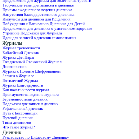
Предложения для журнала для облегчения тревоги
Творческие темы для записей в дневнике
Приемы ежедневного ведения дневника
Напутствия благодарственного дневника
Импульсы для дневника для Исцеления
Побуждения к Написанию Дневника для Детей
Предложения для дневника о умственном здоровье
Утренние Подсказки для Журнала
Идеи для записей в дневник самопознания
Журналы
Журнал тревожности
Библейский Дневник
Журнал Для Пары
Ежедневный Стоический Журнал
Дневник снов
Журнал с Полным Шифрованием
Записи в Журнале
Пятилетний Журнал
Журнал Благодарности
Как начать и вести журнал
Преимущества ведения журнала
Беременностный дневник
Подсказки для записи в дневник
Рефлексивный дневник
Путь с Бессонницей
Путевой дневник
Типы дневников
Что такое журнал?
Дневник
Руководство по Цифровому Дневнику