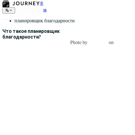
®
Виды планеров
планировщик благодарности
Что такое планировщик
благодарности?
Photo by
Carli Jeen
on
Unsplash