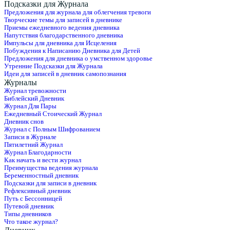
Подсказки для Журнала
Предложения для журнала для облегчения тревоги
Творческие темы для записей в дневнике
Приемы ежедневного ведения дневника
Напутствия благодарственного дневника
Импульсы для дневника для Исцеления
Побуждения к Написанию Дневника для Детей
Предложения для дневника о умственном здоровье
Утренние Подсказки для Журнала
Идеи для записей в дневник самопознания
Журналы
Журнал тревожности
Библейский Дневник
Журнал Для Пары
Ежедневный Стоический Журнал
Дневник снов
Журнал с Полным Шифрованием
Записи в Журнале
Пятилетний Журнал
Журнал Благодарности
Как начать и вести журнал
Преимущества ведения журнала
Беременностный дневник
Подсказки для записи в дневник
Рефлексивный дневник
Путь с Бессонницей
Путевой дневник
Типы дневников
Что такое журнал?