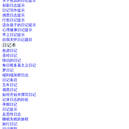
关于焦虑的日记提示
创新日志提示
日记写作提示
感恩日志提示
疗愈日记提示
适合孩子的日记提示
心理健康日记提示
早上日记提示
自我关怀日记题目
日记本
焦虑日记
圣经日记
情侣的日记
每日斯多葛主义日记
梦日记
端到端加密日志
日记条目
五年日记
感恩日记
如何开始并撰写日记
记录日志的好处
孕期日记
日记提示
反思性日志
睡眠失眠的旅程
旅行日记
日记类型