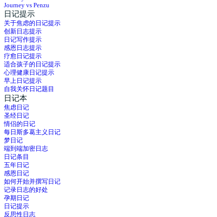
Journey vs Penzu
日记提示
关于焦虑的日记提示
创新日志提示
日记写作提示
感恩日志提示
疗愈日记提示
适合孩子的日记提示
心理健康日记提示
早上日记提示
自我关怀日记题目
日记本
焦虑日记
圣经日记
情侣的日记
每日斯多葛主义日记
梦日记
端到端加密日志
日记条目
五年日记
感恩日记
如何开始并撰写日记
记录日志的好处
孕期日记
日记提示
反思性日志