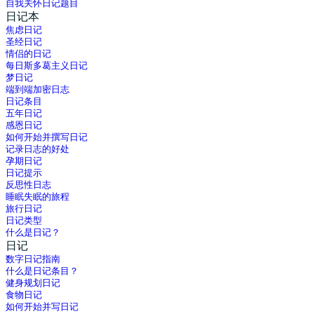
自我关怀日记题目
日记本
焦虑日记
圣经日记
情侣的日记
每日斯多葛主义日记
梦日记
端到端加密日志
日记条目
五年日记
感恩日记
如何开始并撰写日记
记录日志的好处
孕期日记
日记提示
反思性日志
睡眠失眠的旅程
旅行日记
日记类型
什么是日记？
日记
数字日记指南
什么是日记条目？
健身规划日记
食物日记
如何开始并写日记