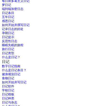
每日斯多葛主义日记
梦日记
端到端加密日志
日记条目
五年日记
感恩日记
如何开始并撰写日记
记录日志的好处
孕期日记
日记提示
反思性日志
睡眠失眠的旅程
旅行日记
日记类型
什么是日记？
日记
数字日记指南
什么是日记条目？
健身规划日记
食物日记
如何开始并写日记
日记软件
学校日记
日记模板
日记种类
日记与杂志