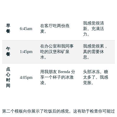
我感觉很清
早
在客厅吃两份燕
6:45am
新。充满活
餐
麦。
力。
在办公室和我同事
我感觉很累，
午
1:45pm
吃的汉堡和矿泉
真的需要休
餐
水。
息。
点
用我朋友 Brenda 分
头部冰冻。糖
心
享一个杯子的冰激
太多了。我感
4:05pm
时
凌。
觉胀。
间
第二个模板向你展示了吃饭后的感觉。这有助于检查你可能过