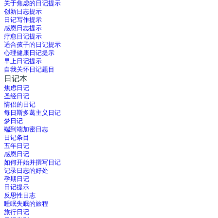
关于焦虑的日记提示
创新日志提示
日记写作提示
感恩日志提示
疗愈日记提示
适合孩子的日记提示
心理健康日记提示
早上日记提示
自我关怀日记题目
日记本
焦虑日记
圣经日记
情侣的日记
每日斯多葛主义日记
梦日记
端到端加密日志
日记条目
五年日记
感恩日记
如何开始并撰写日记
记录日志的好处
孕期日记
日记提示
反思性日志
睡眠失眠的旅程
旅行日记