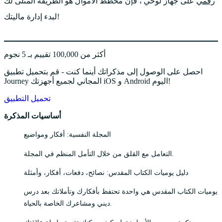
رقمي
على جهاز لوحي ، فإن مخطط الأموال هو الطريقة المثلى لك
لبدء إدارة ماليتك!
أكثر من 100,000 تقييم بـ 5 نجوم
احصل على الوصول إلى مذكراتك أينما كنت - قم بتحميل تطبيق
Journey المجاني لجميع أجهزتك iOS و Android اليوم!
تحميل التطبيق
أساسيات المذكرة
المجلة النفسية: أفكار ومواضيع
التعامل مع القلق من خلال التأمل المنظم في المجلة.
دليل يوميات الكتاب المقدس: نصائح، دفعات، أفكار، وأمثلة
يوميات الكتاب المقدس هي واحدة تحتفظ بأفكارك وتأملاتك بعد درس
ديني ومشاعرك الخاصة بالحياة.