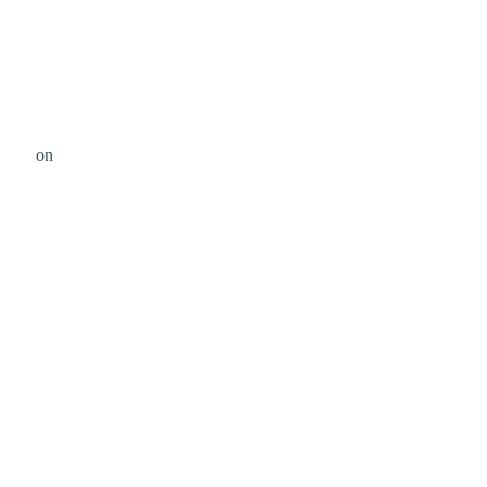
lartsy
on
Unsplash