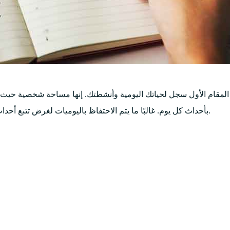
لمقام الأول سجل لحياتك اليومية وأنشطتك. إنها مساحة شخصية حيث يم
بأحداث كل يوم. غالبًا ما يتم الاحتفاظ باليوميات لغرض تتبع أحداث حياتك على مر الزمن، بمثابة قاعدة بيانات زمنية للتجارب الشخصية.