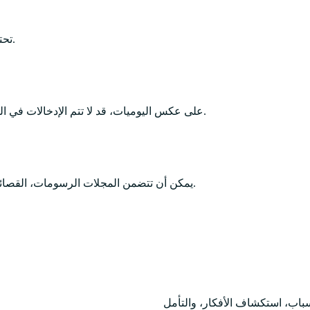
تحتوي المجلات غالبًا على رؤى وتحليلات أعمق للأحداث والنمو الشخصي.
على عكس اليوميات، قد لا تتم الإدخالات في المجلات يوميًا ويمكن أن يختلف ترددها بناءً على جدول الكاتب أو القصد.
يمكن أن تتضمن المجلات الرسومات، القصائد، الاقتباسات، والبحوث المتعلقة بالمعتقدات الشخصية والهوية الذاتية.
المجلات
سباب، استكشاف الأفكار، والتأمل