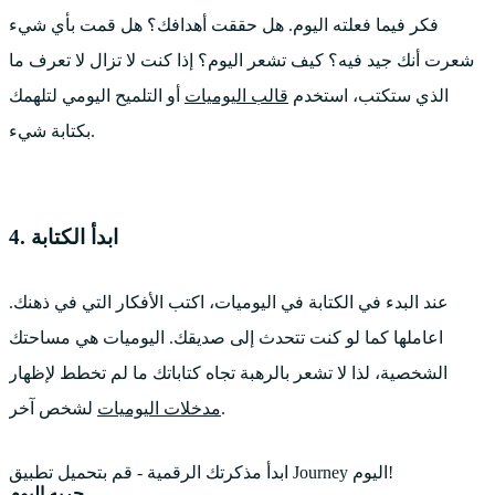
فكر فيما فعلته اليوم. هل حققت أهدافك؟ هل قمت بأي شيء
شعرت أنك جيد فيه؟ كيف تشعر اليوم؟ إذا كنت لا تزال لا تعرف ما
الذي ستكتب، استخدم
قالب اليوميات
أو التلميح اليومي لتلهمك
بكتابة شيء.
4. ابدأ الكتابة
عند البدء في الكتابة في اليوميات، اكتب الأفكار التي في ذهنك.
اعاملها كما لو كنت تتحدث إلى صديقك. اليوميات هي مساحتك
الشخصية، لذا لا تشعر بالرهبة تجاه كتاباتك ما لم تخطط لإظهار
لشخص آخر.
مدخلات اليوميات
ابدأ مذكرتك الرقمية - قم بتحميل تطبيق Journey اليوم!
جربه اليوم