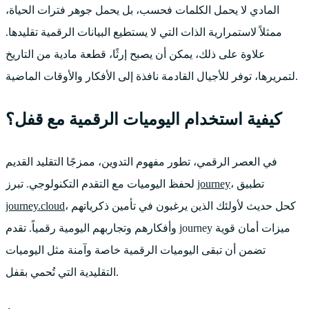
المادي لا يحمل الكلمات فحسب، بل يحمل جوهر فترات الحياة،
ممثلاً لاستمرارية الذات التي لا يستطيع البيانات الرقمية تقليدها.
علاوة على ذلك، يمكن أن يصبح إرثًا، قطعة مادية من التاريخ
لتمريرها، توفر للأجيال القادمة نافذة إلى الأفكار والأوقات الماضية.
كيفية استخدام اليوميات الرقمية مع قفل؟
في العصر الرقمي، تطور مفهوم التدوين، ممزجًا التقليد القديم
، تطبيق
journey
لحفظ اليوميات مع التقدم التكنولوجي. تبرز
، كحل حديث لأولئك الذين يرغبون في تأمين ذكرياتهم
journey.cloud
وأفكارهم وتجاربهم اليومية رقمياً. تقدم journey ميزات أمان قوية
تضمن أن تبقى اليوميات الرقمية خاصة وآمنة مثل اليوميات
التقليدية التي تُحمي بقفل.