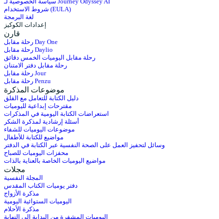
سياسة الخصوصية لـ Journey Odyssey AI
شروط الاستخدام (EULA)
لغة البرمجة
إعدادات الكوكيز
قارن
رحلة مقابل Day One
رحلة مقابل Daylio
رحلة مقابل اليوميات الخمس دقائق
رحلة مقابل دفتر الامتنان
رحلة مقابل Jour
رحلة مقابل Penzu
موضوعات المذكرة
دليل الكتابة للتعامل مع القلق
مقترحات إبداعية لليوميات
استعراضات الكتابة اليومية في المذكرات
أسئلة إرشادية لمذكرة الشكر
موضوعات اليوميات للشفاء
مواضيع للكتابة للأطفال
وسائل لتحفيز العمل على الصحة النفسية عبر الكتابة في الدفتر
محفزات اليوميات للصباح
مواضيع اليوميات الخاصة بالعناية بالذات
مجلات
المجلة النفسية
دفتر يوميات الكتاب المقدس
مذكرة الأزواج
اليوميات الستوائية اليومية
مذكرة الأحلام
اليوميات المشفرة من البداية إلى النهاية