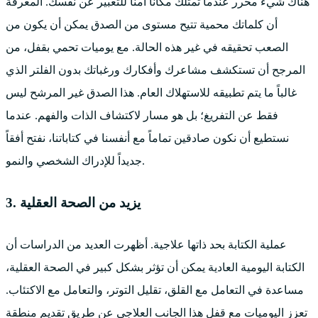
هناك شيء محرر عندما تمتلك مكاناً آمناً للتعبير عن نفسك. المعرفة
أن كلماتك محمية تتيح مستوى من الصدق يمكن أن يكون من
الصعب تحقيقه في غير هذه الحالة. مع يوميات تحمي بقفل، من
المرجح أن تستكشف مشاعرك وأفكارك ورغباتك بدون الفلتر الذي
غالباً ما يتم تطبيقه للاستهلاك العام. هذا الصدق غير المرشح ليس
فقط عن التفريغ؛ بل هو مسار لاكتشاف الذات والفهم. عندما
نستطيع أن نكون صادقين تماماً مع أنفسنا في كتاباتنا، نفتح أفقاً
جديداً للإدراك الشخصي والنمو.
3. يزيد من الصحة العقلية
عملية الكتابة بحد ذاتها علاجية. أظهرت العديد من الدراسات أن
الكتابة اليومية العادية يمكن أن تؤثر بشكل كبير في الصحة العقلية،
مساعدة في التعامل مع القلق، تقليل التوتر، والتعامل مع الاكتئاب.
تعزز اليوميات مع قفل هذا الجانب العلاجي عن طريق تقديم منطقة