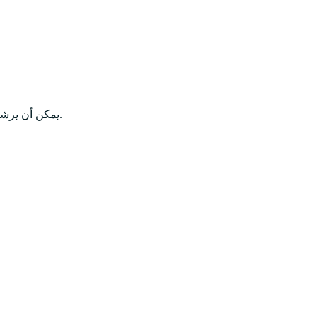
Journey هو بديل مثالي لـ Jour يمكن أن يرشدك نحو الشعور بالهدوء، والسعادة، والحاضر أكثر من خلال الرحلات الموجهة من مدربي المذكرات حول العالم.