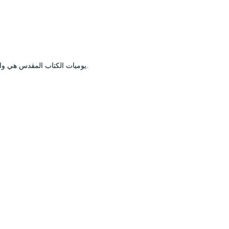
يوميات الكتاب المقدس هي واحدة تحتفظ بأفكارك وتأملاتك بعد درس ديني ومشاعرك الخاصة بالحياة.