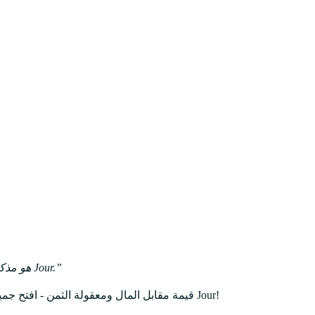
Journey هو مذكرة موجهة كاملة ومعقولة الثمن بشكل أكبر مقارنة بـ Jour.
لقد جعلنا Journey Premium قيمة مقابل المال ومعقولة الثمن - افتح جميع الرحلات الموجهة بسعر أقل بمرتين من Jour!