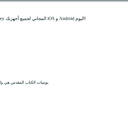
احصل على الوصول إلى مذكراتك أينما كنت - قم بتحميل تطبيق Journey المجاني لجميع أجهزتك iOS و Android اليوم!
يوميات الكتاب المقدس هي واحدة تحتفظ بأفكارك وتأملاتك بعد درس ديني ومشاعرك الخاصة بالحياة.