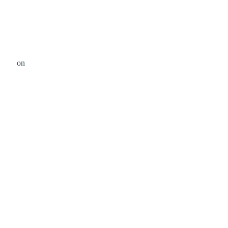
OLK
on
Unsplash